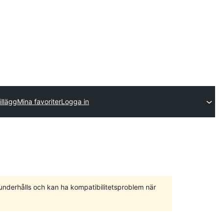
illägg
Mina favoriter
Logga in
 underhålls och kan ha kompatibilitetsproblem när