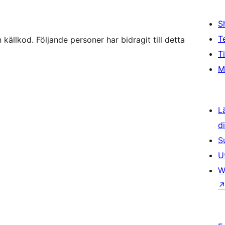
S
T
lkod. Följande personer har bidragit till detta
T
M
L
d
S
U
W