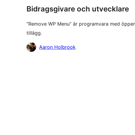
Bidragsgivare och utvecklare
”Remove WP Menu” är programvara med öppen käl
tillägg.
Bidragande
Aaron Holbrook
personer