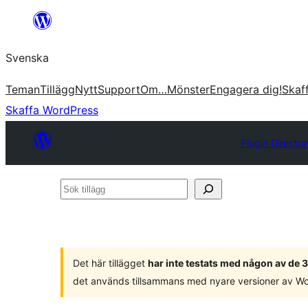
Hoppa
till
Svenska
innehåll
Teman
Tillägg
Nytt
Support
Om…
Mönster
Engagera dig!
Skaf
Skaffa WordPress
Plugin Director
Sök
tillägg
Det här tillägget
har inte testats med någon av de
det används tillsammans med nyare versioner av W