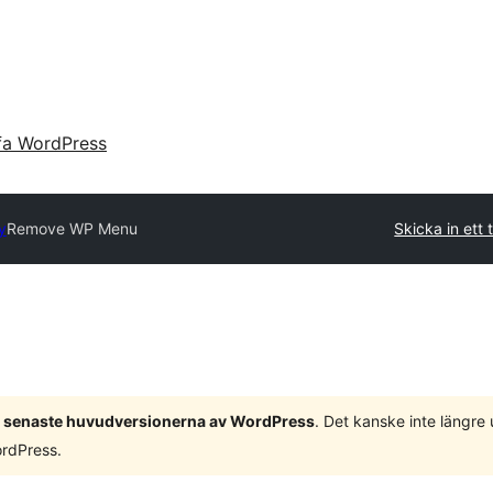
fa WordPress
y
Remove WP Menu
Skicka in ett t
 3 senaste huvudversionerna av WordPress
. Det kanske inte längre
ordPress.