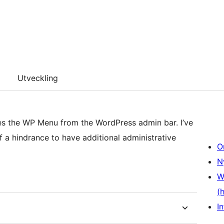
Utveckling
les the WP Menu from the WordPress admin bar. I’ve
f a hindrance to have additional administrative
O
N
W
(
In