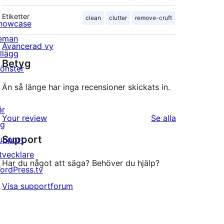
Etiketter
clean
clutter
remove-cruft
howcase
eman
Avancerad vy
illägg
Betyg
önster
Än så länge har inga recensioner skickats in.
är
recensioner
Your review
Se alla
ig
Support
upport
tvecklare
Har du något att säga? Behöver du hjälp?
ordPress.tv
↗
Visa supportforum