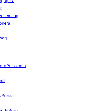
ngagera
ig
venemang
onera
↗
wag
↗
ordPress.com
↗
att
↗
bPress
↗
uddyPress