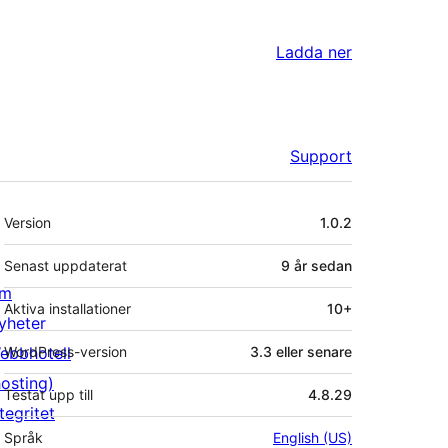
Ladda ner
Support
Meta
Version
1.0.2
Senast uppdaterat
9 år
sedan
m
Aktiva installationer
10+
yheter
ebbhotell
WordPress-version
3.3 eller senare
hosting)
Testat upp till
4.8.29
tegritet
Språk
English (US)