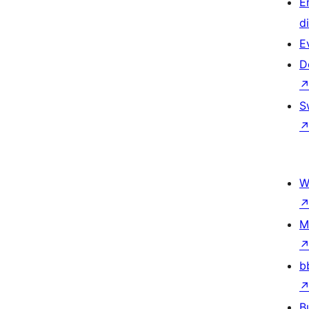
E
d
E
D
S
W
M
b
B