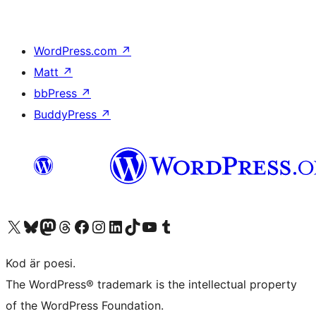
WordPress.com
↗
Matt
↗
bbPress
↗
BuddyPress
↗
Besök vår X-konto (f.d. Twitter)
Besök vårt Bluesky-konto
Besök vårt Mastodon-konto
Besök vårt Thread-konto
Besök vår Facebook-sida
Besök vårt Instagram-konto
Besök vårt LinkedIn-konto
Besök vårt TikTok-konto
Besök vår YouTube-kanal
Besök vårt Tumblr-konto
Kod är poesi.
The WordPress® trademark is the intellectual property
of the WordPress Foundation.