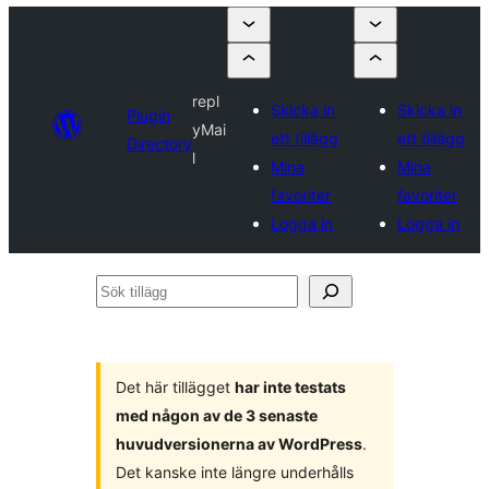
repl
Skicka in
Skicka in
Plugin
yMai
ett tillägg
ett tillägg
Directory
l
Mina
Mina
favoriter
favoriter
Logga in
Logga in
Sök
tillägg
Det här tillägget
har inte testats
med någon av de 3 senaste
huvudversionerna av WordPress
.
Det kanske inte längre underhålls