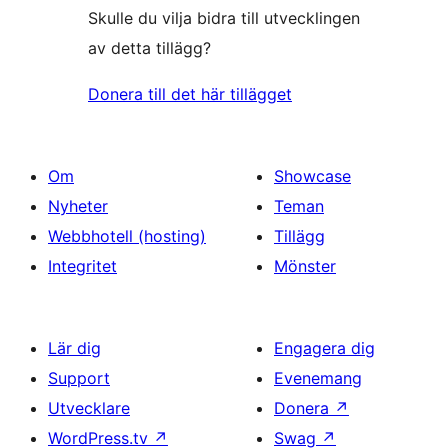
Skulle du vilja bidra till utvecklingen
av detta tillägg?
Donera till det här tillägget
Om
Showcase
Nyheter
Teman
Webbhotell (hosting)
Tillägg
Integritet
Mönster
Lär dig
Engagera dig
Support
Evenemang
Utvecklare
Donera
↗
WordPress.tv
↗
Swag
↗