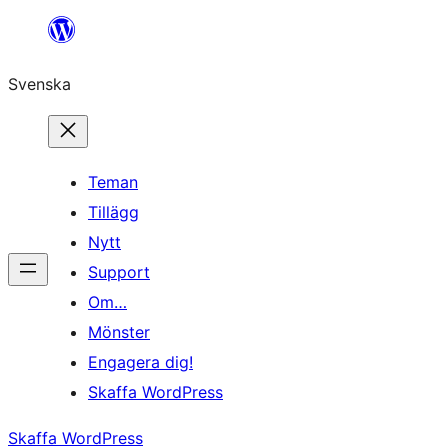
Hoppa
till
Svenska
innehåll
Teman
Tillägg
Nytt
Support
Om…
Mönster
Engagera dig!
Skaffa WordPress
Skaffa WordPress