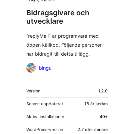
Bidragsgivare och
utvecklare
”replyMail” är programvara med
öppen källkod. Följande personer
har bidragit till detta tillägg.
Bidragande
bingu
personer
Meta
Version
1.2.0
Senast uppdaterat
16 år
sedan
Aktiva installationer
40+
WordPress-version
2.7 eller senare