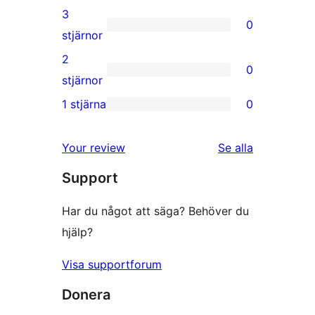
recension
4-
3
0
stjärniga
0
stjärnor
recensioner
3-
2
0
stjärniga
0
stjärnor
recensioner
2-
1 stjärna
0
0
stjärniga
1-
recensioner
recensioner
Your review
Se alla
stjärniga
Support
recensioner
Har du något att säga? Behöver du
hjälp?
Visa supportforum
Donera