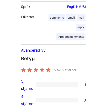
Språk
English (US)
Etiketter
comments
email
mail
reply
threaded comments
Avancerad vy
Betyg
5
av 5 stjärnor.
5
1
1
stjärnor
5-
4
0
stjärnig
0
stjärnor