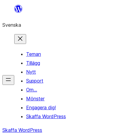
Hoppa
till
Svenska
innehåll
Teman
Tillägg
Nytt
Support
Om…
Mönster
Engagera dig!
Skaffa WordPress
Skaffa WordPress