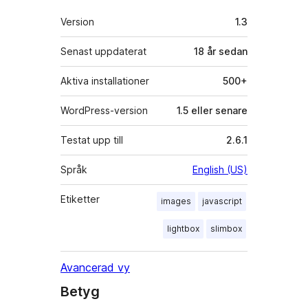
Meta
Version
1.3
Senast uppdaterat
18 år
sedan
Aktiva installationer
500+
WordPress-version
1.5 eller senare
Testat upp till
2.6.1
Språk
English (US)
Etiketter
images
javascript
lightbox
slimbox
Avancerad vy
Betyg