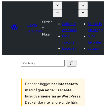
Slimbo
Skicka in
Skicka in
Plugin
x
ett tillägg
ett tillägg
Directory
Plugin
Mina
Mina
favoriter
favoriter
Logga in
Logga in
Sök
tillägg
Det här tillägget
har inte testats
med någon av de 3 senaste
huvudversionerna av WordPress
.
Det kanske inte längre underhålls