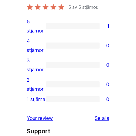
5
av 5 stjärnor.
5
1
1
stjärnor
5-
4
0
stjärnig
0
stjärnor
recension
4-
3
0
stjärniga
0
stjärnor
recensioner
3-
2
0
stjärniga
0
stjärnor
recensioner
2-
1 stjärna
0
0
stjärniga
1-
recensioner
recensioner
Your review
Se alla
stjärniga
Support
recensioner