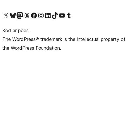
Besök vår X-konto (f.d. Twitter)
Besök vårt Bluesky-konto
Besök vårt Mastodon-konto
Besök vårt Thread-konto
Besök vår Facebook-sida
Besök vårt Instagram-konto
Besök vårt LinkedIn-konto
Besök vårt TikTok-konto
Besök vår YouTube-kanal
Besök vårt Tumblr-konto
Kod är poesi.
The WordPress® trademark is the intellectual property of
the WordPress Foundation.