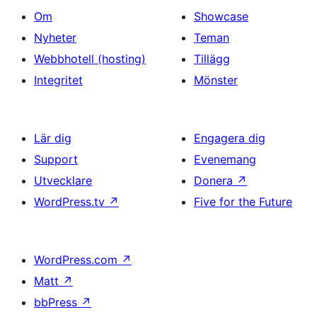
Om
Showcase
Nyheter
Teman
Webbhotell (hosting)
Tillägg
Integritet
Mönster
Lär dig
Engagera dig
Support
Evenemang
Utvecklare
Donera
↗
WordPress.tv
↗
Five for the Future
WordPress.com
↗
Matt
↗
bbPress
↗