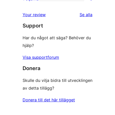
0
stjärniga
1-
recensioner
Your review
Se alla
stjärniga
recensioner
Support
recensioner
Har du något att säga? Behöver du
hjälp?
Visa supportforum
Donera
Skulle du vilja bidra till utvecklingen
av detta tillägg?
Donera till det här tillägget