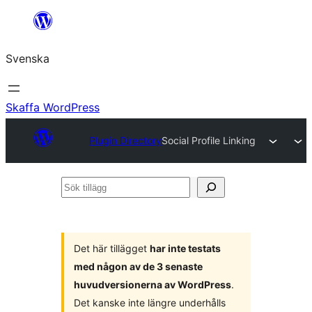
Hoppa
till
Svenska
innehåll
Skaffa WordPress
Plugin Directory
Social Profile Linking
Sök
tillägg
Det här tillägget
har inte testats
med någon av de 3 senaste
huvudversionerna av WordPress
.
Det kanske inte längre underhålls