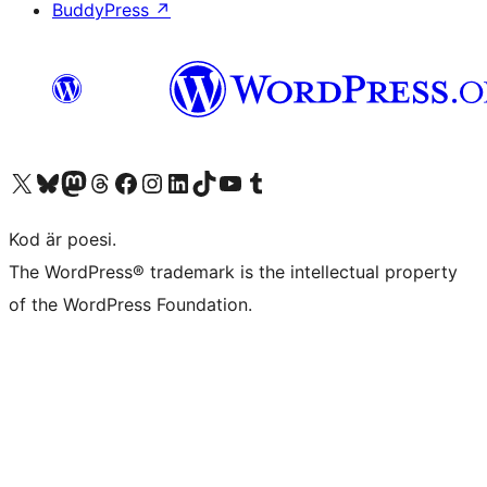
BuddyPress
↗
Besök vår X-konto (f.d. Twitter)
Besök vårt Bluesky-konto
Besök vårt Mastodon-konto
Besök vårt Thread-konto
Besök vår Facebook-sida
Besök vårt Instagram-konto
Besök vårt LinkedIn-konto
Besök vårt TikTok-konto
Besök vår YouTube-kanal
Besök vårt Tumblr-konto
Kod är poesi.
The WordPress® trademark is the intellectual property
of the WordPress Foundation.