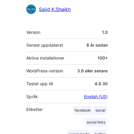
Bidragande
Sajid K.Shaikh
personer
Meta
Version
1.0
Senast uppdaterat
8 år
sedan
Aktiva installationer
100+
WordPress-version
3.6 eller senare
Testat upp till
4.9.30
Språk
English (US)
Etiketter
facebook
social
social links