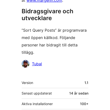
at
www.margenn.com
.
Bidragsgivare och
utvecklare
”Sort Query Posts” är programvara
med öppen källkod. Följande
personer har bidragit till detta
tillägg.
Bidragande
Tubal
personer
Meta
Version
1.1
Senast uppdaterat
14 år
sedan
Aktiva installationer
100+