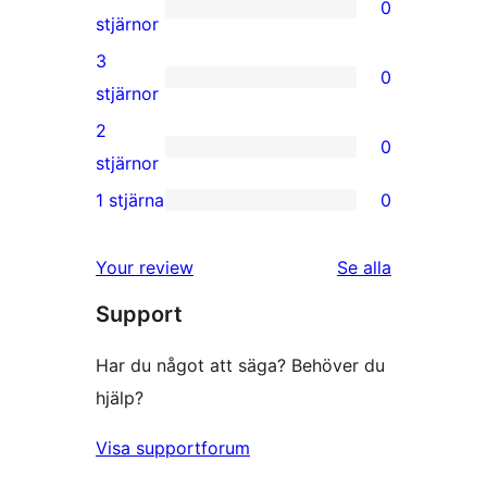
0
stjärniga
0
stjärnor
recensioner
4-
3
0
stjärniga
0
stjärnor
recensioner
3-
2
0
stjärniga
0
stjärnor
recensioner
2-
1 stjärna
0
0
stjärniga
1-
recensioner
recensioner
Your review
Se alla
stjärniga
Support
recensioner
Har du något att säga? Behöver du
hjälp?
Visa supportforum