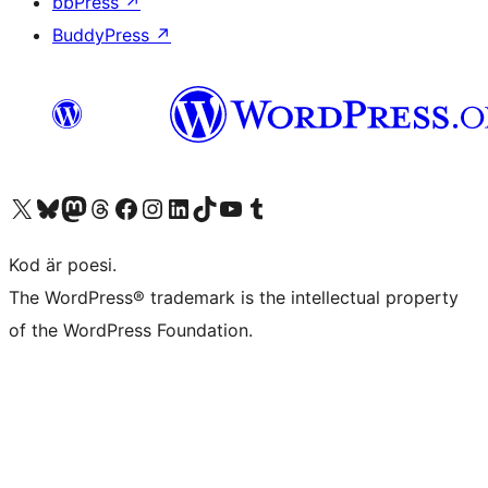
bbPress
↗
BuddyPress
↗
Besök vår X-konto (f.d. Twitter)
Besök vårt Bluesky-konto
Besök vårt Mastodon-konto
Besök vårt Thread-konto
Besök vår Facebook-sida
Besök vårt Instagram-konto
Besök vårt LinkedIn-konto
Besök vårt TikTok-konto
Besök vår YouTube-kanal
Besök vårt Tumblr-konto
Kod är poesi.
The WordPress® trademark is the intellectual property
of the WordPress Foundation.