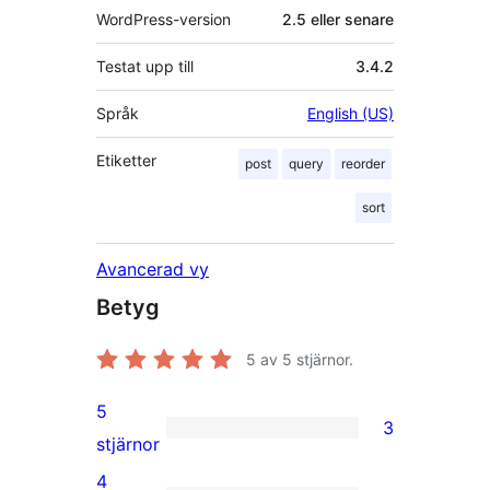
WordPress-version
2.5 eller senare
Testat upp till
3.4.2
Språk
English (US)
Etiketter
post
query
reorder
sort
Avancerad vy
Betyg
5
av 5 stjärnor.
5
3
3
stjärnor
5-
4