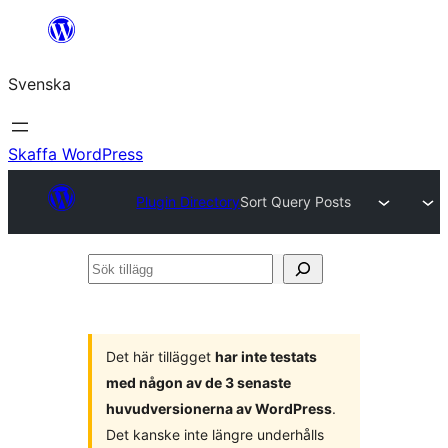
Hoppa
till
Svenska
innehåll
Skaffa WordPress
Plugin Directory
Sort Query Posts
Sök
tillägg
Det här tillägget
har inte testats
med någon av de 3 senaste
huvudversionerna av WordPress
.
Det kanske inte längre underhålls