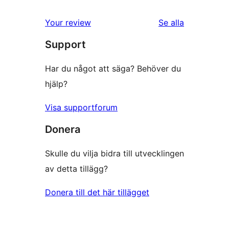
stjärniga
1-
recensioner
recensioner
Your review
Se alla
stjärniga
Support
recensioner
Har du något att säga? Behöver du
hjälp?
Visa supportforum
Donera
Skulle du vilja bidra till utvecklingen
av detta tillägg?
Donera till det här tillägget