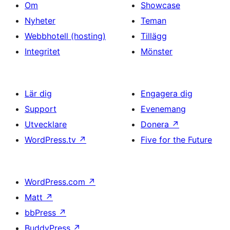
Om
Showcase
Nyheter
Teman
Webbhotell (hosting)
Tillägg
Integritet
Mönster
Lär dig
Engagera dig
Support
Evenemang
Utvecklare
Donera
↗
WordPress.tv
↗
Five for the Future
WordPress.com
↗
Matt
↗
bbPress
↗
BuddyPress
↗