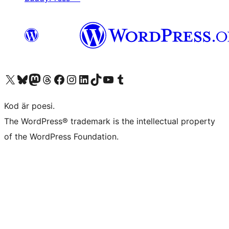
Besök vår X-konto (f.d. Twitter)
Besök vårt Bluesky-konto
Besök vårt Mastodon-konto
Besök vårt Thread-konto
Besök vår Facebook-sida
Besök vårt Instagram-konto
Besök vårt LinkedIn-konto
Besök vårt TikTok-konto
Besök vår YouTube-kanal
Besök vårt Tumblr-konto
Kod är poesi.
The WordPress® trademark is the intellectual property
of the WordPress Foundation.