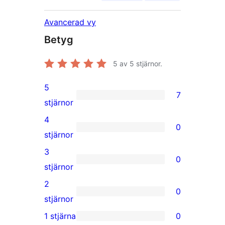
Avancerad vy
Betyg
5
av 5 stjärnor.
5
7
7
stjärnor
5-
4
0
stjärniga
0
stjärnor
recensioner
4-
3
0
stjärniga
0
stjärnor
recensioner
3-
2
0
stjärniga
0
stjärnor
recensioner
2-
1 stjärna
0
0