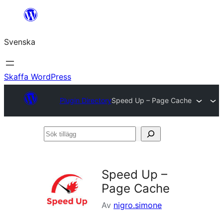
Hoppa
till
Svenska
innehåll
Skaffa WordPress
Plugin Directory
Speed Up – Page Cache
Sök
tillägg
Speed Up –
Page Cache
Av
nigro.simone