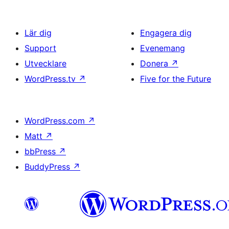
Lär dig
Engagera dig
Support
Evenemang
Utvecklare
Donera
↗
WordPress.tv
↗
Five for the Future
WordPress.com
↗
Matt
↗
bbPress
↗
BuddyPress
↗