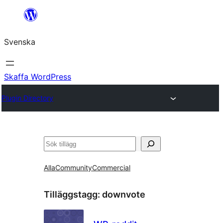
Hoppa
till
Svenska
innehåll
Skaffa WordPress
Plugin Directory
Sök
Alla
Community
Commercial
Tilläggstagg:
downvote