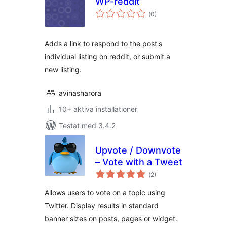
WP-reddit
Totalt
(
0)
antal
betyg:
Adds a link to respond to the post's
individual listing on reddit, or submit a
new listing.
avinasharora
10+ aktiva installationer
Testat med 3.4.2
Upvote / Downvote
– Vote with a Tweet
Totalt
(
2)
antal
betyg:
Allows users to vote on a topic using
Twitter. Display results in standard
banner sizes on posts, pages or widget.