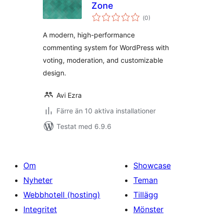
Zone
Totalt
(
0)
antal
betyg:
A modern, high-performance
commenting system for WordPress with
voting, moderation, and customizable
design.
Avi Ezra
Färre än 10 aktiva installationer
Testat med 6.9.6
Om
Showcase
Nyheter
Teman
Webbhotell (hosting)
Tillägg
Integritet
Mönster