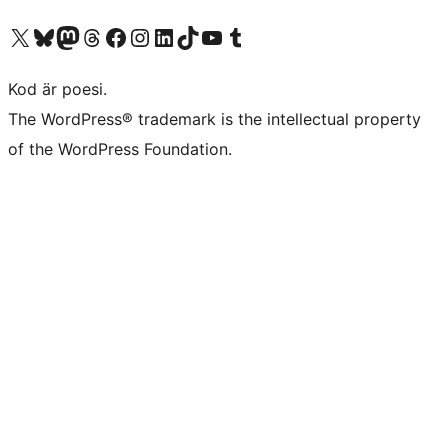
Besök vår X-konto (f.d. Twitter)
Besök vårt Bluesky-konto
Besök vårt Mastodon-konto
Besök vårt Thread-konto
Besök vår Facebook-sida
Besök vårt Instagram-konto
Besök vårt LinkedIn-konto
Besök vårt TikTok-konto
Besök vår YouTube-kanal
Besök vårt Tumblr-konto
Kod är poesi.
The WordPress® trademark is the intellectual property
of the WordPress Foundation.