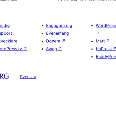
är dig
Engagera dig
WordPres
upport
Evenemang
↗
tvecklare
Donera
↗
Matt
↗
ordPress.tv
↗
Swag
↗
bbPress
BuddyPre
Svenska