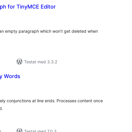
ph for TinyMCE Editor
alt
al
yg:
n an empty paragraph which won't get deleted when
Testat med 3.3.2
ly Words
alt
al
yg:
nely conjunctions at line ends. Processes content once
d.
r
Testat med 7.0.3