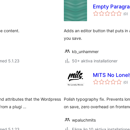
Empty Paragra
Tot
(
0)
ant
bet
e content.
Adds an editor button that puts i
you save.
kb_unhammer
med 5.1.23
50+ aktiva installationer
MITS No Lone
Tot
(
0)
ant
bet
 attributes that the Wordpress
Polish typography fix. Prevents lo
 from a plugi …
on save, zero overhead on fronten
wpaluchmits
med 5.1.23
Färre än 10 aktiva installatione