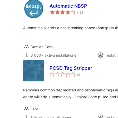
Automatic NBSP
Totalt
(
13)
antal
betyg:
Automatically adds a non-breaking space (&nbsp) in th
Damian Gora
3 000+ aktiva installationer
Testat 
PCSD Tag Stripper
Totalt
(
0)
antal
betyg:
Removes common deprecated and problematic tags and
editor will add automatically. Original Code pulled and
Espi
10+ aktiva installationer
Testat 