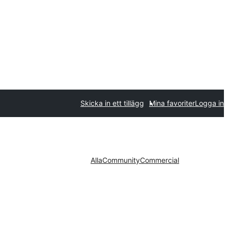
Skicka in ett tillägg
Mina favoriter
Logga in
Alla
Community
Commercial