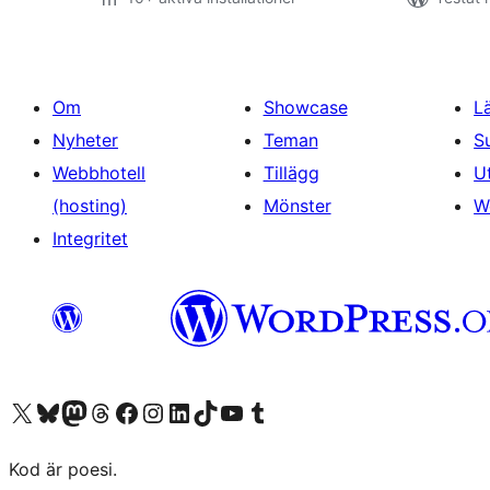
Om
Showcase
L
Nyheter
Teman
S
Webbhotell
Tillägg
U
(hosting)
Mönster
W
Integritet
Besök vår X-konto (f.d. Twitter)
Besök vårt Bluesky-konto
Besök vårt Mastodon-konto
Besök vårt Thread-konto
Besök vår Facebook-sida
Besök vårt Instagram-konto
Besök vårt LinkedIn-konto
Besök vårt TikTok-konto
Besök vår YouTube-kanal
Besök vårt Tumblr-konto
Kod är poesi.