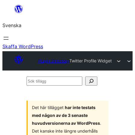
Hoppa
till
Svenska
innehåll
Skaffa WordPress
Plugin Directory
Twitter Profile Widget
Sök
tillägg
Det här tillägget
har inte testats
med någon av de 3 senaste
huvudversionerna av WordPress
.
Det kanske inte längre underhålls