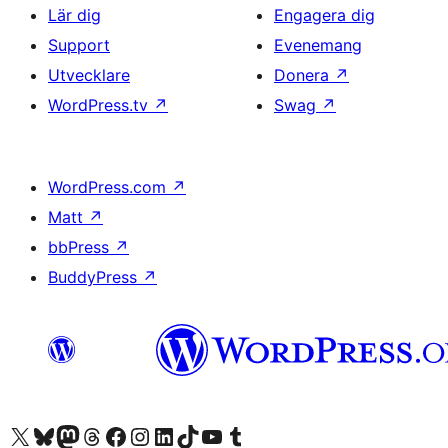
Lär dig
Engagera dig
Support
Evenemang
Utvecklare
Donera
↗
WordPress.tv
↗
Swag
↗
WordPress.com
↗
Matt
↗
bbPress
↗
BuddyPress
↗
Besök vår X-konto (f.d. Twitter)
Besök vårt Bluesky-konto
Besök vårt Mastodon-konto
Besök vårt Thread-konto
Besök vår Facebook-sida
Besök vårt Instagram-konto
Besök vårt LinkedIn-konto
Besök vårt TikTok-konto
Besök vår YouTube-kanal
Besök vårt Tumblr-konto