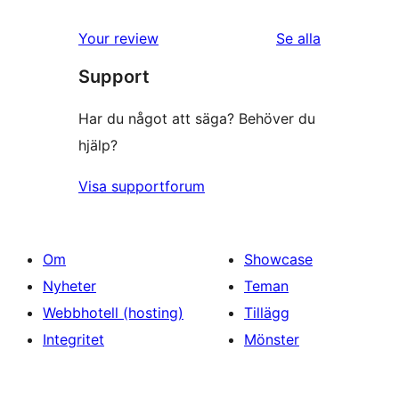
recensioner
Your review
Se alla
Support
Har du något att säga? Behöver du
hjälp?
Visa supportforum
Om
Showcase
Nyheter
Teman
Webbhotell (hosting)
Tillägg
Integritet
Mönster