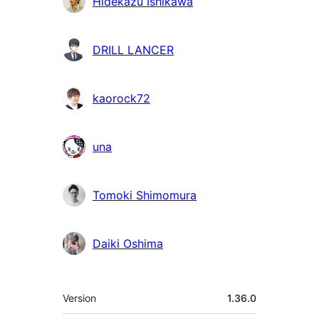
Hidekazu Ishikawa
DRILL LANCER
kaorock72
una
Tomoki Shimomura
Daiki Oshima
Meta
Version
1.36.0