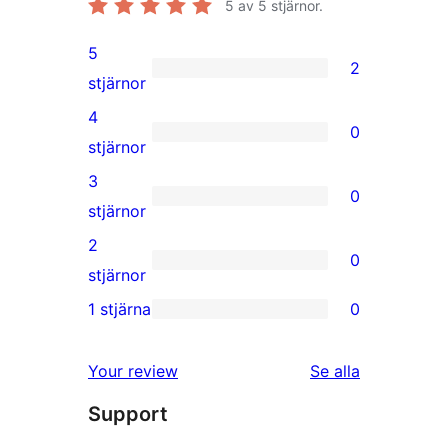
5
av 5 stjärnor.
5
2
2
stjärnor
5-
4
0
stjärniga
0
stjärnor
recensioner
4-
3
0
stjärniga
0
stjärnor
recensioner
3-
2
0
stjärniga
0
stjärnor
recensioner
2-
1 stjärna
0
0
stjärniga
1-
recensioner
recensioner
Your review
Se alla
stjärniga
Support
recensioner