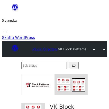
Hoppa
till
Svenska
innehåll
Skaffa WordPress
Plugin Directory
VK Block Patterns
Sök
tillägg
VK Block