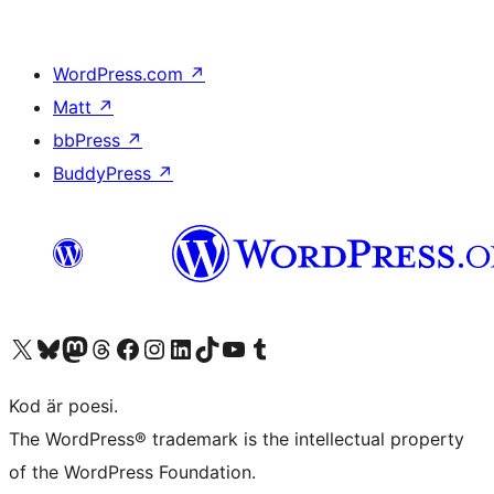
WordPress.com
↗
Matt
↗
bbPress
↗
BuddyPress
↗
Besök vår X-konto (f.d. Twitter)
Besök vårt Bluesky-konto
Besök vårt Mastodon-konto
Besök vårt Thread-konto
Besök vår Facebook-sida
Besök vårt Instagram-konto
Besök vårt LinkedIn-konto
Besök vårt TikTok-konto
Besök vår YouTube-kanal
Besök vårt Tumblr-konto
Kod är poesi.
The WordPress® trademark is the intellectual property
of the WordPress Foundation.