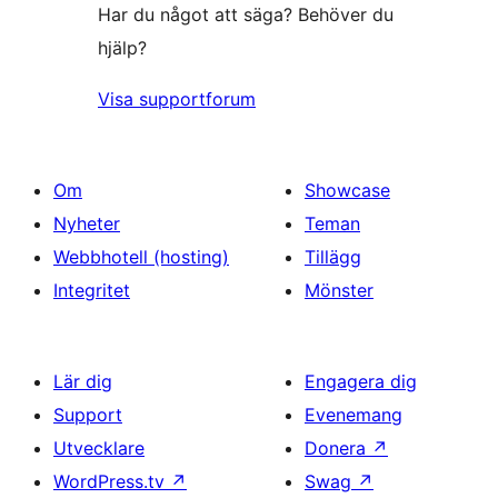
Har du något att säga? Behöver du
hjälp?
Visa supportforum
Om
Showcase
Nyheter
Teman
Webbhotell (hosting)
Tillägg
Integritet
Mönster
Lär dig
Engagera dig
Support
Evenemang
Utvecklare
Donera
↗
WordPress.tv
↗
Swag
↗