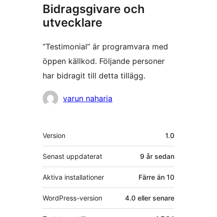
Bidragsgivare och
utvecklare
”Testimonial” är programvara med
öppen källkod. Följande personer
har bidragit till detta tillägg.
Bidragande
varun naharia
personer
Meta
Version
1.0
Senast uppdaterat
9 år
sedan
Aktiva installationer
Färre än 10
WordPress-version
4.0 eller senare