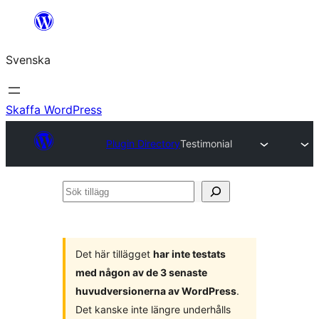
Hoppa
till
Svenska
innehåll
Skaffa WordPress
Plugin Directory
Testimonial
Sök
tillägg
Det här tillägget
har inte testats
med någon av de 3 senaste
huvudversionerna av WordPress
.
Det kanske inte längre underhålls