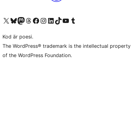
Besök vår X-konto (f.d. Twitter)
Besök vårt Bluesky-konto
Besök vårt Mastodon-konto
Besök vårt Thread-konto
Besök vår Facebook-sida
Besök vårt Instagram-konto
Besök vårt LinkedIn-konto
Besök vårt TikTok-konto
Besök vår YouTube-kanal
Besök vårt Tumblr-konto
Kod är poesi.
The WordPress® trademark is the intellectual property
of the WordPress Foundation.