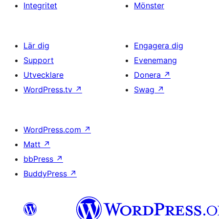
Integritet
Mönster
Lär dig
Engagera dig
Support
Evenemang
Utvecklare
Donera
↗
WordPress.tv
↗
Swag
↗
WordPress.com
↗
Matt
↗
bbPress
↗
BuddyPress
↗