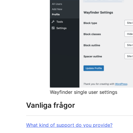
Wayfinder single user settings
Vanliga frågor
What kind of support do you provide?