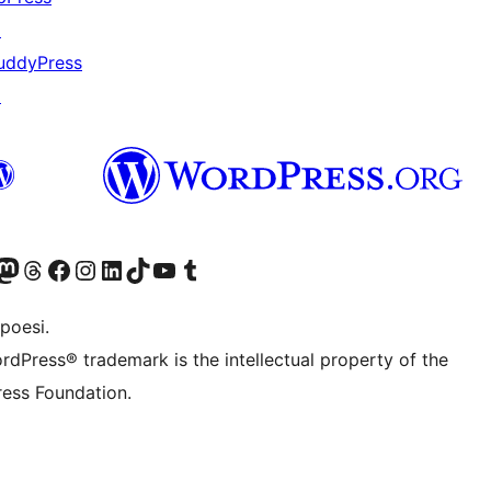
↗
uddyPress
↗
f.d. Twitter)
Bluesky-konto
sök vårt Mastodon-konto
Besök vårt Thread-konto
Besök vår Facebook-sida
Besök vårt Instagram-konto
Besök vårt LinkedIn-konto
Besök vårt TikTok-konto
Besök vår YouTube-kanal
Besök vårt Tumblr-konto
poesi.
rdPress® trademark is the intellectual property of the
ess Foundation.