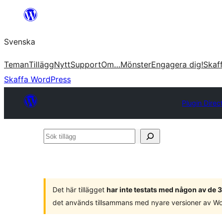
Hoppa
till
Svenska
innehåll
Teman
Tillägg
Nytt
Support
Om…
Mönster
Engagera dig!
Skaf
Skaffa WordPress
Plugin Direc
Sök
tillägg
Det här tillägget
har inte testats med någon av de
det används tillsammans med nyare versioner av W