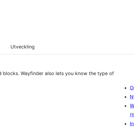
Utveckling
d blocks. Wayfinder also lets you know the type of
O
N
W
(
In