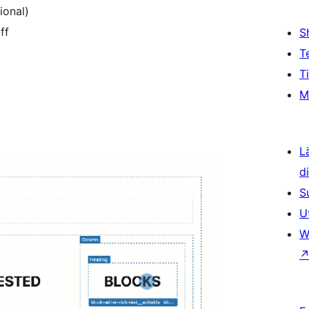
ional)
ff
S
T
T
M
L
d
S
U
W