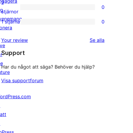
ngagera
3-
2
0
ig
stjärniga
0
stjärnor
venemang
recensioner
2-
1 stjärna
0
0
onera
stjärniga
1-
↗
recensioner
recensioner
Your review
Se alla
stjärniga
ive
Support
recensioner
or
he
Har du något att säga? Behöver du hjälp?
uture
Visa supportforum
ordPress.com
↗
att
↗
bPress