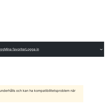
ägg
Mina favoriter
Logga in
 underhålls och kan ha kompatibilitetsproblem när