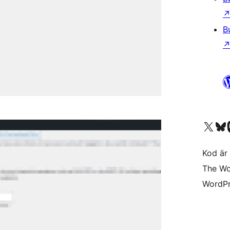
B
Besök vår X-konto (
Besök vårt 
Be
Kod är 
The Wo
WordPr