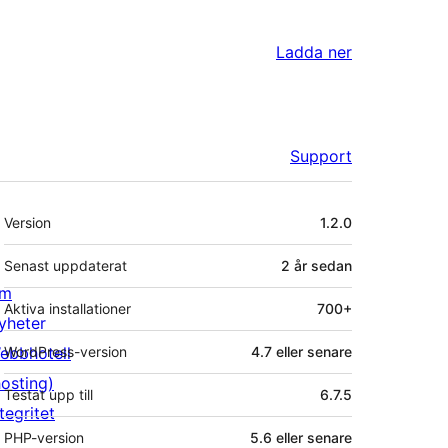
Ladda ner
Support
Meta
Version
1.2.0
Senast uppdaterat
2 år
sedan
m
Aktiva installationer
700+
yheter
ebbhotell
WordPress-version
4.7 eller senare
hosting)
Testat upp till
6.7.5
tegritet
PHP-version
5.6 eller senare