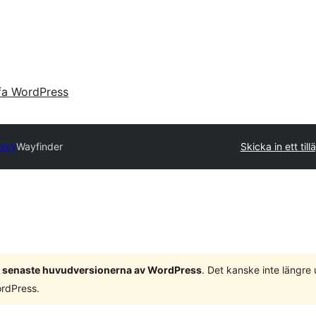
fa WordPress
tory
Wayfinder
Skicka in ett till
 3 senaste huvudversionerna av WordPress
. Det kanske inte längre
ordPress.