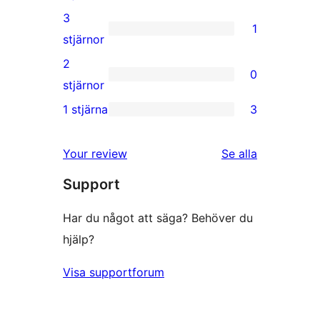
recension
4-
3
1
stjärnig
1
stjärnor
recension
3-
2
0
stjärnig
0
stjärnor
recension
2-
1 stjärna
3
3
stjärniga
1-
recensioner
Your review
Se alla
stjärniga
recensioner
Support
recensioner
Har du något att säga? Behöver du
hjälp?
Visa supportforum