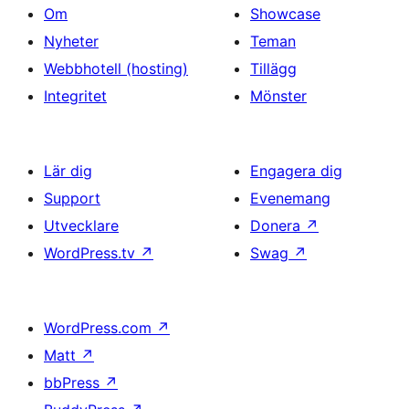
Om
Showcase
Nyheter
Teman
Webbhotell (hosting)
Tillägg
Integritet
Mönster
Lär dig
Engagera dig
Support
Evenemang
Utvecklare
Donera
↗
WordPress.tv
↗
Swag
↗
WordPress.com
↗
Matt
↗
bbPress
↗