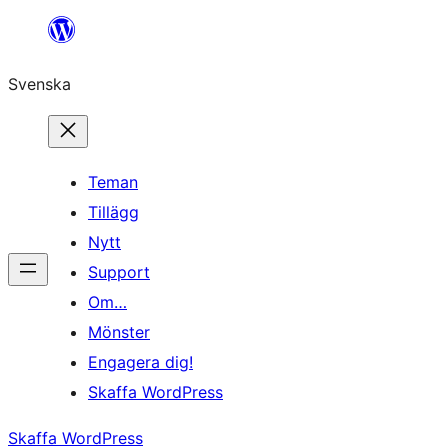
Hoppa
till
Svenska
innehåll
Teman
Tillägg
Nytt
Support
Om…
Mönster
Engagera dig!
Skaffa WordPress
Skaffa WordPress