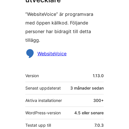
”WebsiteVoice” är programvara
med öppen källkod. Följande
personer har bidragit till detta
tillägg.
Bidragande
WebsiteVoice
personer
Meta
Version
1.13.0
Senast uppdaterat
3 månader
sedan
Aktiva installationer
300+
WordPress-version
4.5 eller senare
Testat upp till
7.0.3