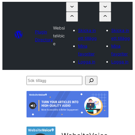
Websi
Skicka in
Skicka in
Plugin
teVoic
ett tillägg
ett tillägg
Directory
e
Mina
Mina
favoriter
favoriter
Logga in
Logga in
Sök
tillägg