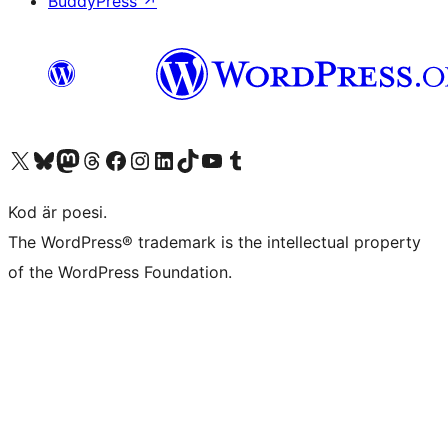
BuddyPress
↗
Besök vår X-konto (f.d. Twitter)
Besök vårt Bluesky-konto
Besök vårt Mastodon-konto
Besök vårt Thread-konto
Besök vår Facebook-sida
Besök vårt Instagram-konto
Besök vårt LinkedIn-konto
Besök vårt TikTok-konto
Besök vår YouTube-kanal
Besök vårt Tumblr-konto
Kod är poesi.
The WordPress® trademark is the intellectual property
of the WordPress Foundation.