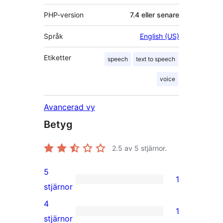
PHP-version
7.4 eller senare
Språk
English (US)
Etiketter
speech
text to speech
voice
Avancerad vy
Betyg
2.5
av 5 stjärnor.
5
1
1
stjärnor
5-
4
1
stjärnig
1
stjärnor