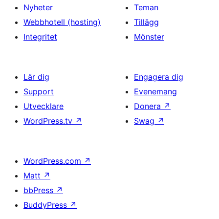
Nyheter
Teman
Webbhotell (hosting)
Tillägg
Integritet
Mönster
Lär dig
Engagera dig
Support
Evenemang
Utvecklare
Donera
↗
WordPress.tv
↗
Swag
↗
WordPress.com
↗
Matt
↗
bbPress
↗
BuddyPress
↗