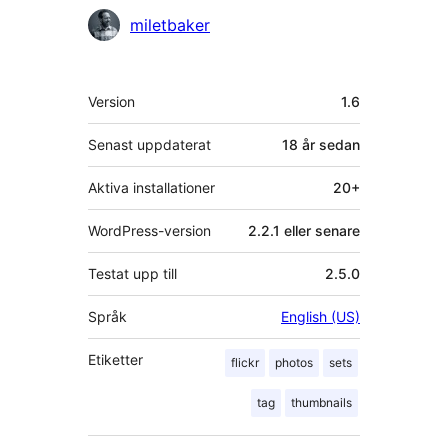
Bidragande
miletbaker
personer
Meta
Version
1.6
Senast uppdaterat
18 år
sedan
Aktiva installationer
20+
WordPress-version
2.2.1 eller senare
Testat upp till
2.5.0
Språk
English (US)
Etiketter
flickr
photos
sets
tag
thumbnails