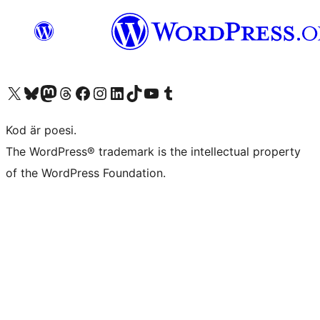
Besök vår X-konto (f.d. Twitter)
Besök vårt Bluesky-konto
Besök vårt Mastodon-konto
Besök vårt Thread-konto
Besök vår Facebook-sida
Besök vårt Instagram-konto
Besök vårt LinkedIn-konto
Besök vårt TikTok-konto
Besök vår YouTube-kanal
Besök vårt Tumblr-konto
Kod är poesi.
The WordPress® trademark is the intellectual property
of the WordPress Foundation.