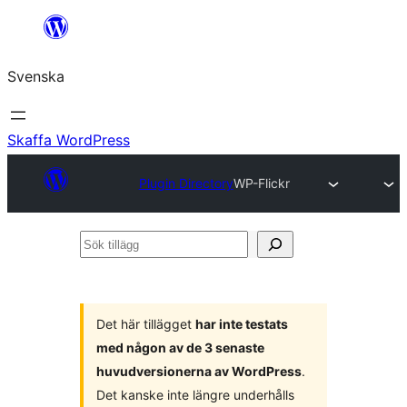
Hoppa
till
Svenska
innehåll
Skaffa WordPress
Plugin Directory
WP-Flickr
Sök
tillägg
Det här tillägget
har inte testats
med någon av de 3 senaste
huvudversionerna av WordPress
.
Det kanske inte längre underhålls