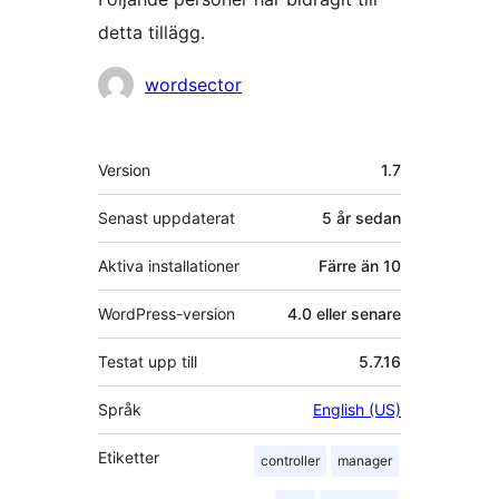
detta tillägg.
Bidragande
wordsector
personer
Meta
Version
1.7
Senast uppdaterat
5 år
sedan
Aktiva installationer
Färre än 10
WordPress-version
4.0 eller senare
Testat upp till
5.7.16
Språk
English (US)
Etiketter
controller
manager