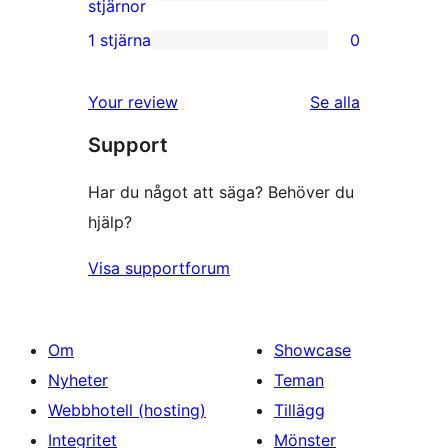
stjärniga
0
stjärnor
recensioner
2-
1 stjärna
0
0
stjärniga
1-
recensioner
recensioner
Your review
Se alla
stjärniga
Support
recensioner
Har du något att säga? Behöver du
hjälp?
Visa supportforum
Om
Showcase
Nyheter
Teman
Webbhotell (hosting)
Tillägg
Integritet
Mönster