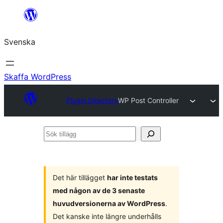
Hoppa
till
Svenska
innehåll
Skaffa WordPress
Plugin Directory
WP Post Controller
Sök
tillägg
Det här tillägget
har inte testats
med någon av de 3 senaste
huvudversionerna av WordPress
.
Det kanske inte längre underhålls