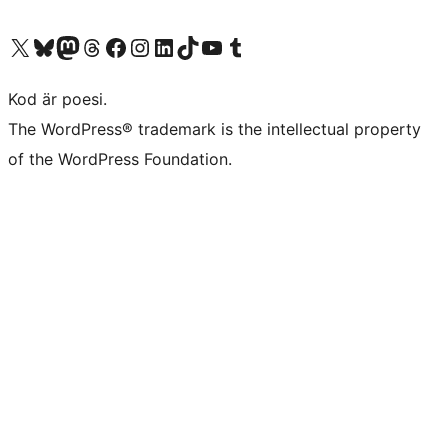
Besök vår X-konto (f.d. Twitter)
Besök vårt Bluesky-konto
Besök vårt Mastodon-konto
Besök vårt Thread-konto
Besök vår Facebook-sida
Besök vårt Instagram-konto
Besök vårt LinkedIn-konto
Besök vårt TikTok-konto
Besök vår YouTube-kanal
Besök vårt Tumblr-konto
Kod är poesi.
The WordPress® trademark is the intellectual property
of the WordPress Foundation.