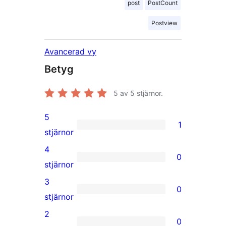
post
PostCount
Postview
Avancerad vy
Betyg
5
av 5 stjärnor.
5
1
1
stjärnor
5-
4
0
stjärnig
0
stjärnor
recension
4-
3
0
stjärniga
0
stjärnor
recensioner
3-
2
0