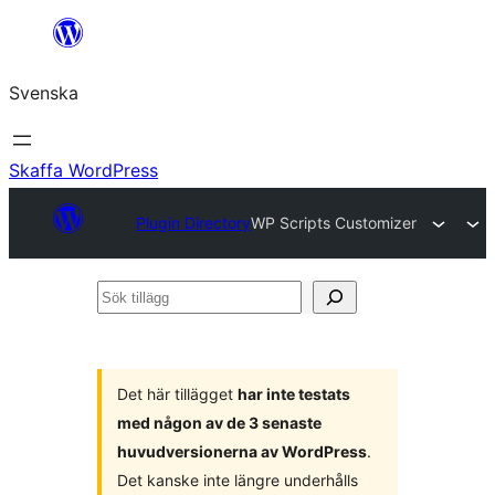
Hoppa
till
Svenska
innehåll
Skaffa WordPress
Plugin Directory
WP Scripts Customizer
Sök
tillägg
Det här tillägget
har inte testats
med någon av de 3 senaste
huvudversionerna av WordPress
.
Det kanske inte längre underhålls