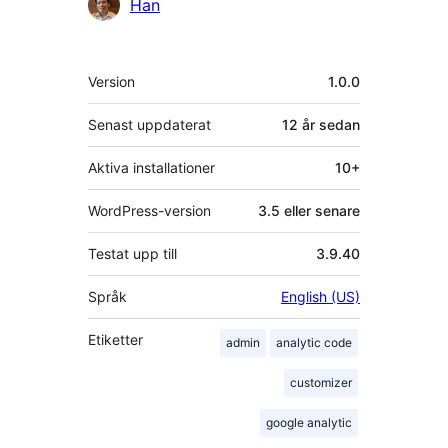
Bidragande
Han
personer
Meta
Version
1.0.0
Senast uppdaterat
12 år
sedan
Aktiva installationer
10+
WordPress-version
3.5 eller senare
Testat upp till
3.9.40
Språk
English (US)
Etiketter
admin
analytic code
customizer
google analytic