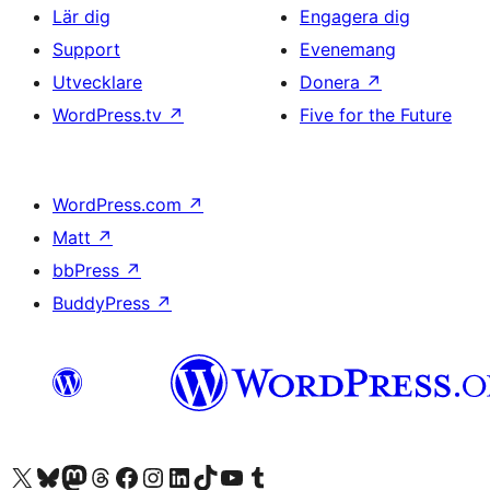
Lär dig
Engagera dig
Support
Evenemang
Utvecklare
Donera
↗
WordPress.tv
↗
Five for the Future
WordPress.com
↗
Matt
↗
bbPress
↗
BuddyPress
↗
Besök vår X-konto (f.d. Twitter)
Besök vårt Bluesky-konto
Besök vårt Mastodon-konto
Besök vårt Thread-konto
Besök vår Facebook-sida
Besök vårt Instagram-konto
Besök vårt LinkedIn-konto
Besök vårt TikTok-konto
Besök vår YouTube-kanal
Besök vårt Tumblr-konto