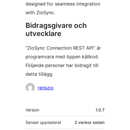
designed for seamless integration
with ZioSync.
Bidragsgivare och
utvecklare
”ZioSync Connection REST API” är
programvara med öppen källkod.
Följande personer har bidragit till
detta tillägg.
Bidragande
renszio
personer
Meta
Version
1.0.7
Senast uppdaterat
2 veckor
sedan