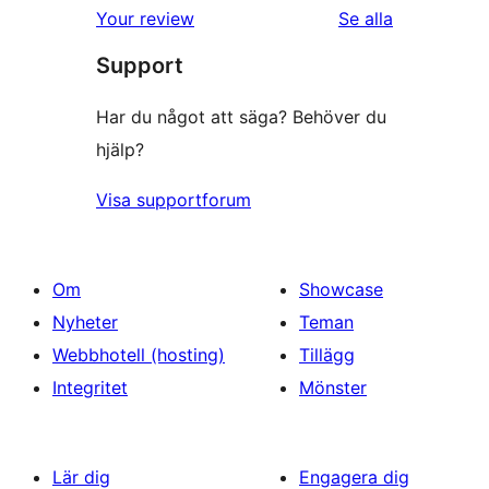
recensioner
Your review
Se alla
Support
Har du något att säga? Behöver du
hjälp?
Visa supportforum
Om
Showcase
Nyheter
Teman
Webbhotell (hosting)
Tillägg
Integritet
Mönster
Lär dig
Engagera dig