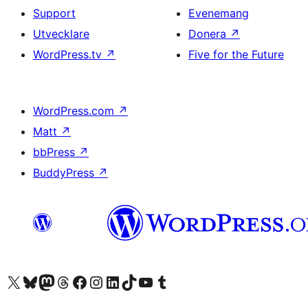
Support
Evenemang
Utvecklare
Donera
↗
WordPress.tv
↗
Five for the Future
WordPress.com
↗
Matt
↗
bbPress
↗
BuddyPress
↗
Besök vår X-konto (f.d. Twitter)
Besök vårt Bluesky-konto
Besök vårt Mastodon-konto
Besök vårt Thread-konto
Besök vår Facebook-sida
Besök vårt Instagram-konto
Besök vårt LinkedIn-konto
Besök vårt TikTok-konto
Besök vår YouTube-kanal
Besök vårt Tumblr-konto