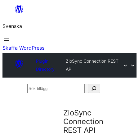
Hoppa
till
Svenska
innehåll
Skaffa WordPress
Plugin
ZioSync Connection REST
Directory
API
Sök
tillägg
ZioSync
Connection
REST API