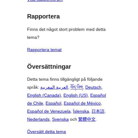
Rapportera
Finns det något stort problem med detta
tema?
Rapportera temat
Översättningar
Detta tema finns tillgängligt på följande
språk:
العربية المغربية
,
བོད་ཡིག
,
Deutsch
,
English (Canada)
,
English (US)
,
Español
de Chile
,
Español
,
Español de México
,
Español de Venezuela
,
Íslenska
,
日本語
,
Nederlands
,
Svenska
och
繁體中文
.
Översätt detta tema