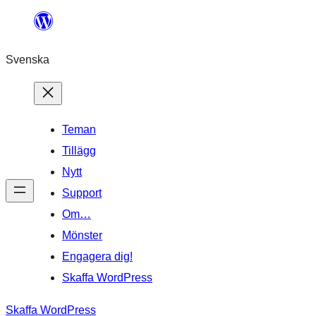
Hoppa
till
Svenska
innehåll
Teman
Tillägg
Nytt
Support
Om…
Mönster
Engagera dig!
Skaffa WordPress
Skaffa WordPress