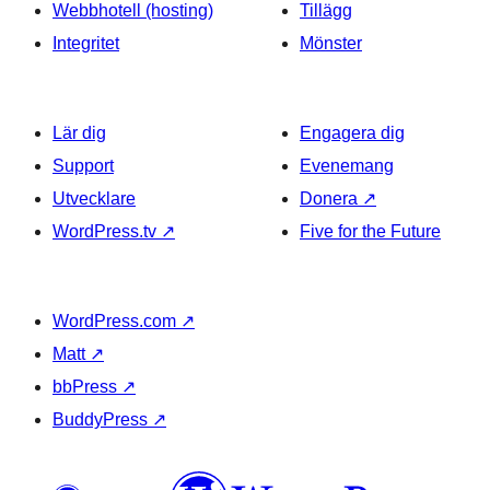
Webbhotell (hosting)
Tillägg
Integritet
Mönster
Lär dig
Engagera dig
Support
Evenemang
Utvecklare
Donera
↗
WordPress.tv
↗
Five for the Future
WordPress.com
↗
Matt
↗
bbPress
↗
BuddyPress
↗