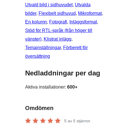
Utvald bild i sidhuvudet
, 
Utvalda
bilder
, 
Flexibelt sidhuvud
, 
Mikroformat
, 
En kolumn
, 
Fotografi
, 
Inläggsformat
, 
Stöd för RTL-språk (från höger till
vänster)
, 
Klistrat inlägg
, 
Temainställningar
, 
Förberett för
översättning
Nedladdningar per dag
Aktiva installationer:
600+
Omdömen
5
av 5 stjärnor.