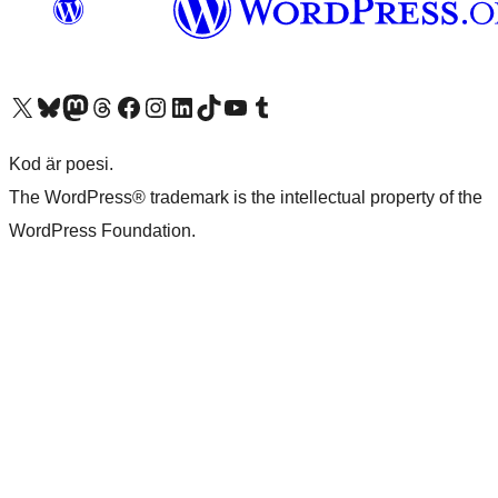
Besök vår X-konto (f.d. Twitter)
Besök vårt Bluesky-konto
Besök vårt Mastodon-konto
Besök vårt Thread-konto
Besök vår Facebook-sida
Besök vårt Instagram-konto
Besök vårt LinkedIn-konto
Besök vårt TikTok-konto
Besök vår YouTube-kanal
Besök vårt Tumblr-konto
Kod är poesi.
The WordPress® trademark is the intellectual property of the
WordPress Foundation.