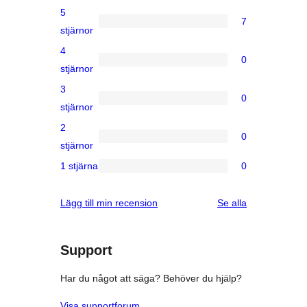
5
7
7
stjärnor
5-
4
0
stjärniga
0
stjärnor
recensioner
4-
3
0
stjärniga
0
stjärnor
recensioner
3-
2
0
stjärniga
0
stjärnor
recensioner
2-
1 stjärna
0
0
stjärniga
1-
recensioner
recensioner
Lägg till min recension
Se alla
stjärniga
recensioner
Support
Har du något att säga? Behöver du hjälp?
Visa supportforum