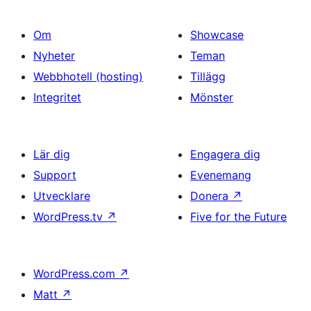
Om
Showcase
Nyheter
Teman
Webbhotell (hosting)
Tillägg
Integritet
Mönster
Lär dig
Engagera dig
Support
Evenemang
Utvecklare
Donera
↗
WordPress.tv
↗
Five for the Future
WordPress.com
↗
Matt
↗