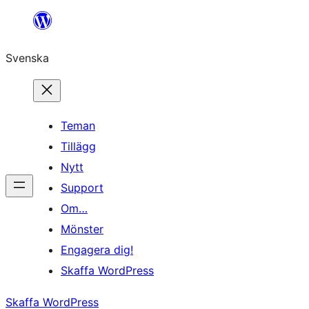
Hoppa
till
Svenska
innehåll
Teman
Tillägg
Nytt
Support
Om…
Mönster
Engagera dig!
Skaffa WordPress
Skaffa WordPress