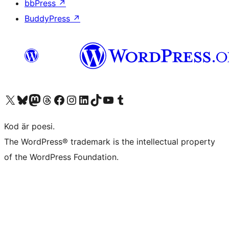
bbPress
↗
BuddyPress
↗
Besök vår X-konto (f.d. Twitter)
Besök vårt Bluesky-konto
Besök vårt Mastodon-konto
Besök vårt Thread-konto
Besök vår Facebook-sida
Besök vårt Instagram-konto
Besök vårt LinkedIn-konto
Besök vårt TikTok-konto
Besök vår YouTube-kanal
Besök vårt Tumblr-konto
Kod är poesi.
The WordPress® trademark is the intellectual property
of the WordPress Foundation.