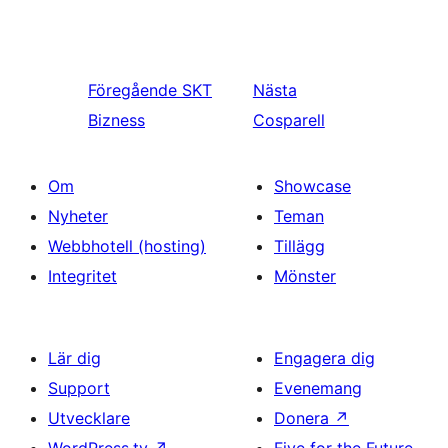
Föregående
SKT
Nästa
Bizness
Cosparell
Om
Showcase
Nyheter
Teman
Webbhotell (hosting)
Tillägg
Integritet
Mönster
Lär dig
Engagera dig
Support
Evenemang
Utvecklare
Donera
↗