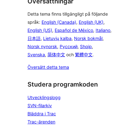
Översättningar
Detta tema finns tillgängligt på följande
språk:
English (Canada)
,
English (UK)
,
English (US)
,
Español de México
,
Italiano
,
日本語
,
Lietuvių kalba
,
Norsk bokmål
,
Norsk nynorsk
,
Русский
,
Shqip
,
Svenska
,
简体中文
och
繁體中文
.
Översätt detta tema
Studera programkoden
Utvecklingslogg
SVN-filarkiv
Bläddra i Trac
Trac-ärenden