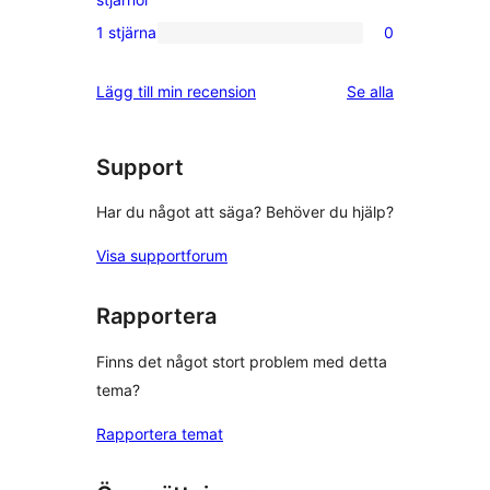
recensioner
2-
1 stjärna
0
0
stjärniga
1-
recensioner
recensioner
Lägg till min recension
Se alla
stjärniga
recensioner
Support
Har du något att säga? Behöver du hjälp?
Visa supportforum
Rapportera
Finns det något stort problem med detta
tema?
Rapportera temat