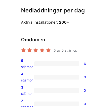
Nedladdningar per dag
Aktiva installationer:
200+
Omdömen
5
av 5 stjärnor.
5
6
6
stjärnor
5-
4
0
stjärniga
0
stjärnor
recensioner
4-
3
0
stjärniga
0
stjärnor
recensioner
3-
2
0
stjärniga
0
stjärnor