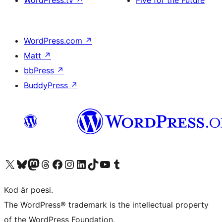
WordPress.tv
↗
Five for the Future
WordPress.com
↗
Matt
↗
bbPress
↗
BuddyPress
↗
Besök vår X-konto (f.d. Twitter)
Besök vårt Bluesky-konto
Besök vårt Mastodon-konto
Besök vårt Thread-konto
Besök vår Facebook-sida
Besök vårt Instagram-konto
Besök vårt LinkedIn-konto
Besök vårt TikTok-konto
Besök vår YouTube-kanal
Besök vårt Tumblr-konto
Kod är poesi.
The WordPress® trademark is the intellectual property
of the WordPress Foundation.