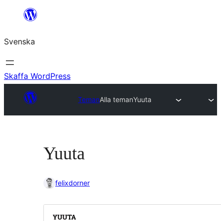
Hoppa
till
Svenska
innehåll
Skaffa WordPress
Teman
Alla teman
Yuuta
Yuuta
felixdorner