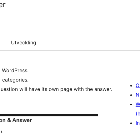
er
Utveckling
n WordPress.
o categories.
O
question will have its own page with the answer.
N
W
(
In