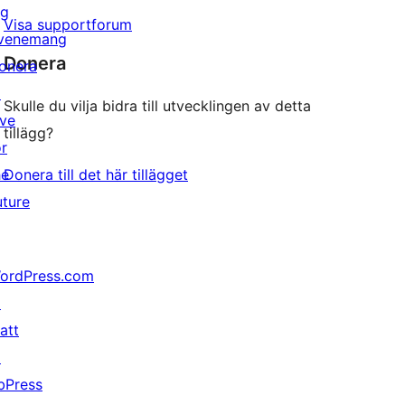
ig
Visa supportforum
venemang
Donera
onera
↗
Skulle du vilja bidra till utvecklingen av detta
ive
tillägg?
or
he
Donera till det här tillägget
uture
ordPress.com
↗
att
↗
bPress