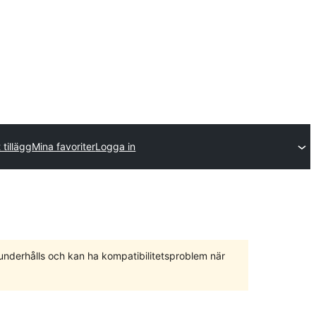
 tillägg
Mina favoriter
Logga in
 underhålls och kan ha kompatibilitetsproblem när