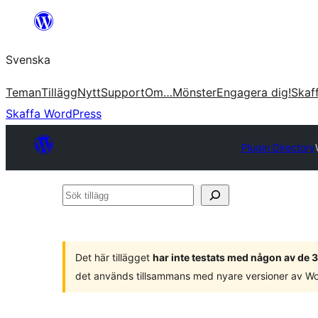
Hoppa
till
Svenska
innehåll
Teman
Tillägg
Nytt
Support
Om…
Mönster
Engagera dig!
Skaf
Skaffa WordPress
Plugin Directory
Sök
tillägg
Det här tillägget
har inte testats med någon av de
det används tillsammans med nyare versioner av W