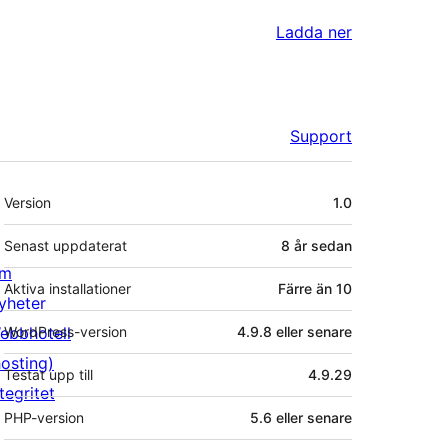
Ladda ner
Support
Meta
Version
1.0
Senast uppdaterat
8 år
sedan
m
Aktiva installationer
Färre än 10
yheter
ebbhotell
WordPress-version
4.9.8 eller senare
hosting)
Testat upp till
4.9.29
tegritet
PHP-version
5.6 eller senare