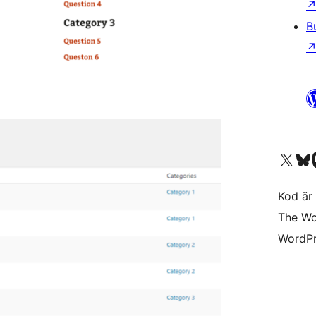
B
Besök vår X-konto (
Besök vårt 
Be
Kod är 
The Wo
WordPr