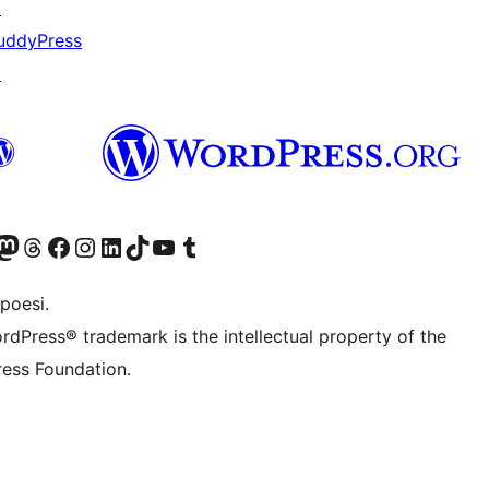
↗
uddyPress
↗
f.d. Twitter)
Bluesky-konto
sök vårt Mastodon-konto
Besök vårt Thread-konto
Besök vår Facebook-sida
Besök vårt Instagram-konto
Besök vårt LinkedIn-konto
Besök vårt TikTok-konto
Besök vår YouTube-kanal
Besök vårt Tumblr-konto
poesi.
rdPress® trademark is the intellectual property of the
ess Foundation.