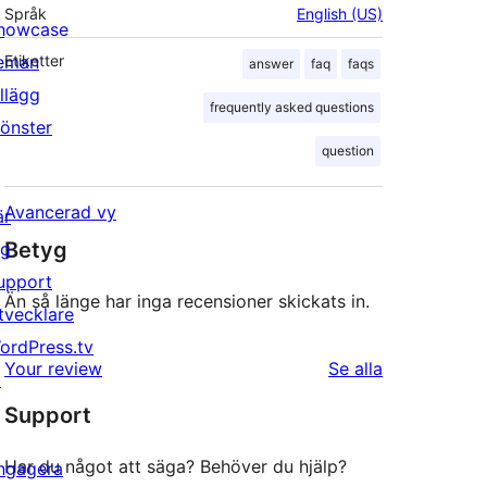
Språk
English (US)
howcase
eman
Etiketter
answer
faq
faqs
illägg
frequently asked questions
önster
question
Avancerad vy
är
Betyg
ig
upport
Än så länge har inga recensioner skickats in.
tvecklare
ordPress.tv
recensioner
Your review
Se alla
↗
Support
Har du något att säga? Behöver du hjälp?
ngagera