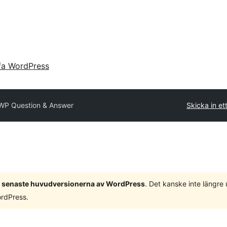
fa WordPress
WP Question & Answer
Skicka in ett
 3 senaste huvudversionerna av WordPress
. Det kanske inte längre
ordPress.