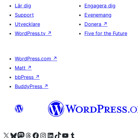
Lär dig
Engagera dig
Support
Evenemang
Utvecklare
Donera
↗
WordPress.tv
↗
Five for the Future
WordPress.com
↗
Matt
↗
bbPress
↗
BuddyPress
↗
Besök vår X-konto (f.d. Twitter)
Besök vårt Bluesky-konto
Besök vårt Mastodon-konto
Besök vårt Thread-konto
Besök vår Facebook-sida
Besök vårt Instagram-konto
Besök vårt LinkedIn-konto
Besök vårt TikTok-konto
Besök vår YouTube-kanal
Besök vårt Tumblr-konto