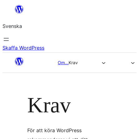
Hoppa
till
Svenska
innehåll
Skaffa WordPress
Om…
Krav
Krav
För att köra WordPress