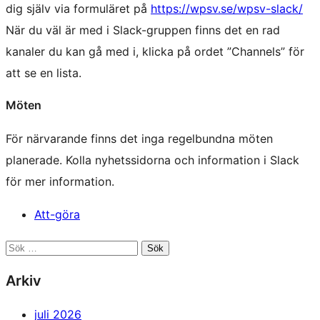
dig själv via formuläret på
https://wpsv.se/wpsv-slack/
När du väl är med i Slack-gruppen finns det en rad
kanaler du kan gå med i, klicka på ordet ”Channels” för
att se en lista.
Möten
För närvarande finns det inga regelbundna möten
planerade. Kolla nyhetssidorna och information i Slack
för mer information.
Att-göra
Resursfiler
Sök
på
Arkiv
webbplatsen
juli 2026