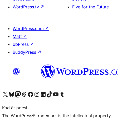
WordPress.tv
↗
Five for the Future
WordPress.com
↗
Matt
↗
bbPress
↗
BuddyPress
↗
Besök vår X-konto (f.d. Twitter)
Besök vårt Bluesky-konto
Besök vårt Mastodon-konto
Besök vårt Thread-konto
Besök vår Facebook-sida
Besök vårt Instagram-konto
Besök vårt LinkedIn-konto
Besök vårt TikTok-konto
Besök vår YouTube-kanal
Besök vårt Tumblr-konto
Kod är poesi.
The WordPress® trademark is the intellectual property