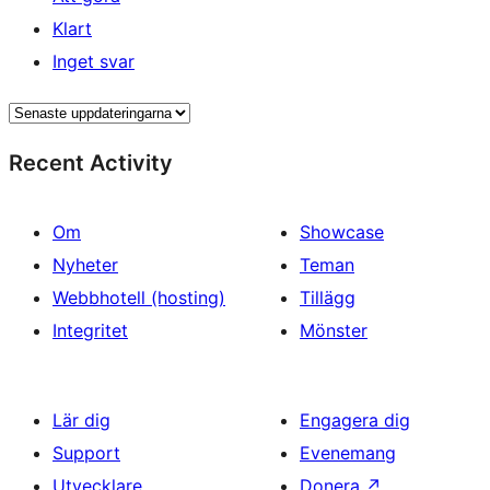
Klart
Inget svar
Recent Activity
Om
Showcase
Nyheter
Teman
Webbhotell (hosting)
Tillägg
Integritet
Mönster
Lär dig
Engagera dig
Support
Evenemang
Utvecklare
Donera
↗