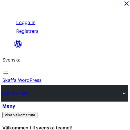
Hoppa
Logga in
till
Registrera
innehåll
Svenska
Skaffa WordPress
Swedish Team
Meny
Visa välkomstruta
Välkommen till svenska teamet!